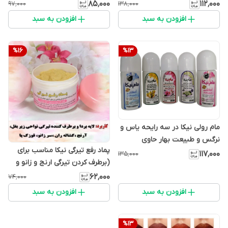
و چروک و مناسب تمامی افراد و
جایگزین خوشبو کننده های
۸۵٬۰۰۰
۱۱۲٬۰۰۰
۹۷٬۰۰۰
۱۳۸٬۰۰۰
جوانساز و ...
شیمیایی و...
افزودن به سبد
افزودن به سبد
%
16
%
13
مام رولی نیکا در سه رایحه یاس و
نرگس و طبیعت بهار حاوی
پماد رفع تیرگی نیکا مناسب برای
عطرهای درمانی با ژل دهندگی کتیرا
۱۱۷٬۰۰۰
۱۳۵٬۰۰۰
(برطرف کردن تیرگی ارنج و زانو و
و..
زیر بغل و ...)
۶۲٬۰۰۰
۷۴٬۰۰۰
افزودن به سبد
افزودن به سبد
%
13