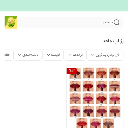
جستجو
رژ لب جامد
پربازدیدترین
برندها
قیمت
دسته‌بندی
فقط م
%
13