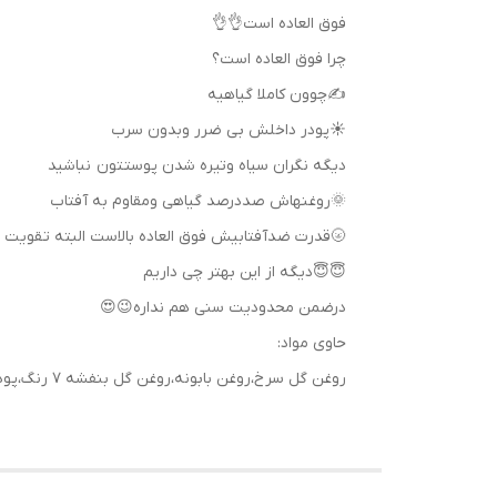
فوق العاده است👌👌
چرا فوق العاده است؟
✍️چوون کاملا گیاهیه
☀️پودر داخلش بی ضرر وبدون سرب
دیگه نگران سیاه وتیره شدن پوستتون نباشید
🌞روغنهاش صددرصد گیاهی ومقاوم به آفتاب
🌝قدرت ضدآفتابیش فوق العاده بالاست البته تقویت 
😇😇دیگه از این بهتر چی داریم
درضمن محدودیت سنی هم نداره😉😍
حاوی مواد:
روغن گل سرخ،روغن بابونه،روغن گل بنفشه ۷ رنگ،پودر بدون سرب