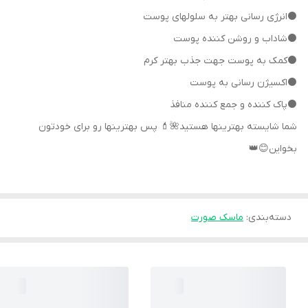
⚫️انرژی رسانی بهتر به سلولهای پوست
⚫️شاداب و روشن کننده پوست
⚫️کمک به پوست جهت جذب بهتر کرم
⚫️اکسیژن رسانی به پوست
⚫️پاک کننده و جمع کننده منافذ
شما شایسته بهترینها هستید🌺💄 پس بهترینها رو برای خودتون
بخواین😊👑
دسته‌بندی
:
ماسک صورت