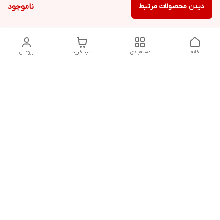
دیدن محصولات مرتبط
ناموجود
خانه
دسته‌بندی
سبد خرید
پروفایل
دسترسی سریع
تماس با ما
سیاست حریم خصوصی
درباره ما
قوانین و مقررات
هفت روز هفته ، ۲۴ ساعت شبانه‌روز پاسخگوی شما هستیم
شماره تماس
09913708557