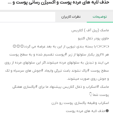
حذف لایه های مرده پوست و اکسیژن رسانی پوست و ...
توضیحات
نظرات کاربران
ماسک (پیل آف ) گلاریس
حاوی پودر ذغال اکتیو
👈👈👈با بسته بندی تیوپی از این به بعد عرضه می گردد😊😊😊
هر ۲۸روز یکبار سلولها از زیر #پوست تقسیم شده و به سطح پوست
می ایند و تبدیل به سلولهای مرده میشوند.اگر این سلولهای مرده از روی
سطح پوست #پاک نشوند باعث تیرگی وایجاد #جوش های سرسیاه و لک
و جوش روی صورت میشوند.
ماسک #اسکراب و ذغال گلاریس پیشنهاد ما برای #پاکسازی هفتگی
پوست شما 👇
اسکراب وظیفه پاکسازی پوست رو دارن
⚫️حذف لایه های مرده پوست