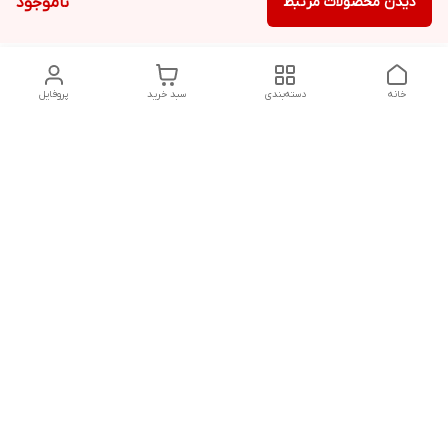
دیدن محصولات مرتبط
ناموجود
خانه
دسته‌بندی
سبد خرید
پروفایل
دسترسی سریع
تماس با ما
سیاست حریم خصوصی
درباره ما
قوانین و مقررات
هفت روز هفته ، ۲۴ ساعت شبانه‌روز پاسخگوی شما هستیم
شماره تماس
09913708557