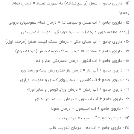
14 - داروی جامع + عسل (و سیاهدانه) به صورت ضماد = درمان تمام
زخمها
15 - داروی جامع + آب عسل و سیاهدانه = درمان تمام عفونتهای درونی
(روده، معده، خون و رحم) تب، سرماخوردگی، تقویت ایمنی بدن
16 - داروی جامع + آب سنای مکی = درمان سنگ کیسه صفرا (مرحله اول)
17 - داروی جامع + سقمونیا= درمان سنگ کیسه صفرا (مرحله دوم)
18 - داروی جامع + آب انگور= درمان افسردگی، همّ و غم
19 - داروی جامع + آب انار = درمان باز شدن زبان بچه و رشد وی
20 - داروی جامع + آب کاسنی = بیماریهای کبدی و عفونت ادراری
21 - داروی جامع + آب زنیان = درمان ورم، تومور و سایر اورام
22 -داروی جامع + آب انیسون = درمان تب مدیترانه ای
23 - داروی جامع + آب افتیمون = درمان سودا
24 - داروی جامع + آب سیب = درمان تب
25 - داروی جامع + آب به = درمان تقویت قلب