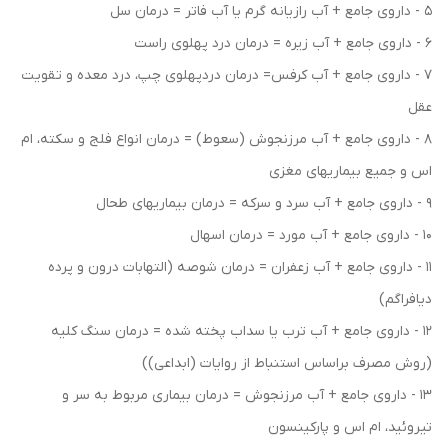
5 - داروی جامع + آب رازیانه گرم یا آب فاتر = درمان سل
6 - داروی جامع + آب زیره = درمان درد پهلوی راست
7 - داروی جامع + آب کرفس= درمان دردپهلوی چپ، درد معده و تقویت
عقل
8 - داروی جامع + آب مرزنجوش (سعوط) = درمان انواع فلج و سکته، ام
اس و جمیع بیماریهای مغزی
9 - داروی جامع + آب سرد و سرکه = درمان بیماریهای طحال
10 - داروی جامع + آب مورد = درمان اسهال
11 - داروی جامع + آب زعفران = درمان شوصه (التهابات درون و پرده
دیافراگم)
12 - داروی جامع + آب ترب یا سداب پخته شده = درمان سنگ کلیه
(روش مصرف براساس استنباط از روایات (ابداعی))
13 - داروی جامع + آب مرزنجوش = درمان بیماری مربوط به سر و
تیروئید، ام اس و پارکینسون