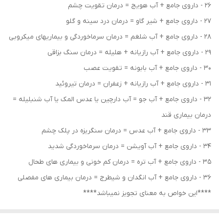
26 - داروی جامع + آب هویج = درمان تقویت چشم
27 - داروی جامع + شیر گاو = درمان درد سینه و گلو
28 - داروی جامع + آب شلغم = درمان سرماخوردگی و بیماریهای میکروبی
29 - داروی جامع + آب رازیانه + هلیله = درمان سنگ بزاقی
30 - داروی جامع + آب بابونه = تقویت عصب
31 - داروی جامع + آب رازیانه + زعفران = درمان تیروئید
32 - داروی جامع + آب جو = آب دارچین یا عدس المک یا آب شنبلیله =
درمان بیماری قند
33 - داروی جامع + آب عدس = درمان سنگریزه در پلک چشم
34 - داروی جامع + آب آویشن = درمان سرماخوردگی شدید
35 - داروی جامع + آب تره = درمان کم خونی و بیماری های طحال
36 - داروی جامع + آب انگدان و شیطرج = درمان بیماری های مفصلی
****این خواص به معنای تجویز نمیباشد****