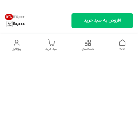
۱۲۵٬۰۰۰
12
%
افزودن به سبد خرید
110,000
خانه
دسته‌بندی
سبد خرید
پروفایل
دسترسی سریع
تماس با ما
سیاست حریم خصوصی
درباره ما
قوانین و مقررات