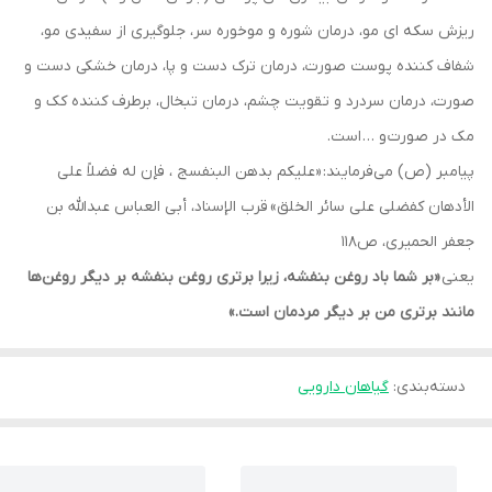
ریزش سکه ای مو، درمان شوره و موخوره سر، جلوگیری از سفیدی مو،
شفاف کننده پوست صورت، درمان ترک دست و پا، درمان خشکی دست و
صورت، درمان سردرد و تقویت چشم، درمان تبخال، برطرف کننده کک و
مک در صورت و … است.
پیامبر (ص) می‌فرمایند: «علیکم بدهن البنفسج ، فإن له فضلاً على
الأدهان کفضلی على سائر الخلق»
قرب الإسناد، أبی العباس عبدالله بن
جعفر الحمیری، ص۱۱۸
یعنی
«بر شما باد روغن بنفشه، زیرا برتری روغن بنفشه بر دیگر روغن‌ها
مانند برتری من بر دیگر مردمان است.»
دسته‌بندی
:
گیاهان دارویی