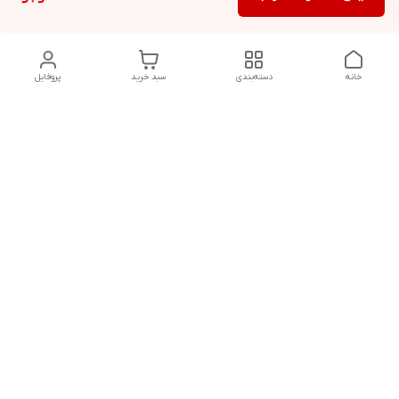
خانه
دسته‌بندی
سبد خرید
پروفایل
دسترسی سریع
تماس با ما
سیاست حریم خصوصی
درباره ما
قوانین و مقررات
هفت روز هفته ، ۲۴ ساعت شبانه‌روز پاسخگوی شما هستیم
شماره تماس
09913708557