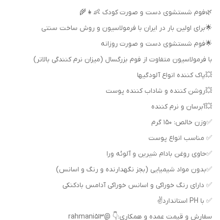
🌿فوم شستشوی دست و صورت کودک 👶👧🌾
🌟برای اولین بار در ایران با فرمولاسیون و روش ساخت سنتی
🌟فوم شستشوی دست و صورت روزانه
با فرمولاسیون متفاوت از فوم بزرگسال (میزان نرم کنندگی بالاتر)
💥پاک کننده انواع آلودگیها
💥روشن کننده و شاداب کننده پوست
💥آبرسان و نرم کننده
✅وزن خالص: 150 گرم
✅ مناسب انواع پوست
✅حاوی روغن بادام شیرین و آلوئه ورا
✅بدون مواد شیمیایی (بجز نگهدارنده و رنگ و اسانس)
✅ دارای رنگ خوراکی و اسانس خوراکی آدامس بادکنکی
✅ با PH استاندارد✌️
سفارش و قیمت عمده و همکاری:👇 @rahmani513