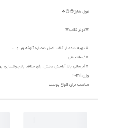
فول شارژ😍😍☘
🌸تونر گلاب🌸
🌷تهیه شده از گلاب اصل ،عصاره آلوئه ورا و ....
🌷۱۰۰٪طبیعی
🌷آبرسانی بالا، آرامش بخش، رفع منافذ باز،جوانسازی 
وزن:120mil
مناسب برای انواع پوست