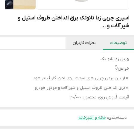
اسپری چربی زدا نانوتک برق انداختن ظروف استیل و
شیرآلات و ...
توضیحات
نظرات کاربران
چربی زدا نانو تک
خواص👇
🔸از بین بردن چربی های سخت روی اجاق گاز،فیلتر هود
🔹برق انداختن ظروف استیل و شیرآلات و موتور خودرو
قیمت فروش روی محصول ۱۲۰/۰۰۰
دسته‌بندی
:
خانه و آشپزخانه