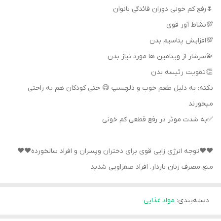
🌷رفع کم خونی دوران قائدگی بانوان
💯نشاط آور قوی
💯افزایش پتاسیم بدن
💫سرشار از ویتامین ها مورد نیاز بدن
👏تقویت رئیسه بدن
نکته: به دلیل طعم خوب و دلچسپ 😋 حتی کودکان هم به راحتی
میخورند
✅به شدت موثر در رفع قطعی کم خونی
❤️❤️توجه انرژی زایی قوی برای دختران وپسران و افراد سالخورده❤️❤️
منع مصرف زنان باردار. افراد صفراویی شدید
دسته‌بندی
:
مواد غذایی