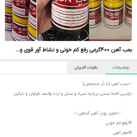
بمب آهن ۴۰۰گرمی رفع کم خونی و نشاط آور قوی و...
توضیحات
نظرات کاربران
✅بمب آهن (با دُز مشخص)
ترکیبی کاملا سنتی برپایه شیره و عسل و ارده وکنجد فراوان و نارگیل
✅حاوی پودر آهن گیاهی✅
💯رفع کم خونی
💯فقر آهن