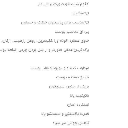
⚡فوم شستشو صورت براش دار
👈150میل
👈مناسب برای پوستهای خشک و حساس
پی اچ مناسب پوست
حاوی عصاره آلوئه ورا ،گلیسرین، روغن رزهیپ ، آرگان، ج
پاک کردن عمقی صورت و از بین بردن چربی اضافه پوست
مرطوب کننده و بهبود منافذ پوست
ماساژ دهنده پوست
براش از جنس سیلیکون
باکیفیت بالا
استفاده آسان
قدرت پاکنندگی و شستشو بالا
کاهش جوش سر سیاه