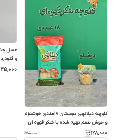
عسل چند 
و گلودرد
خون ساز 
۴۵٬۰۰۰
کلوچه دیلانچی بجستان 18عددی خوشمزه
و خوش طعم تهیه شده با شکر قهوه ای
و آرد سالم و ..)
۱۲۸٬۰۰۰
۱۳۵٬۰۰۰