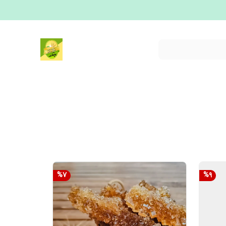
%
7
%
9